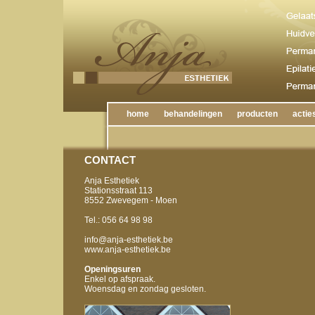
home
behandelingen
producten
actie
CONTACT
Anja Esthetiek
Stationsstraat 113
8552 Zwevegem - Moen
Tel.: 056 64 98 98
info@anja-esthetiek.be
www.anja-esthetiek.be
Openingsuren
Enkel op afspraak.
Woensdag en zondag gesloten.