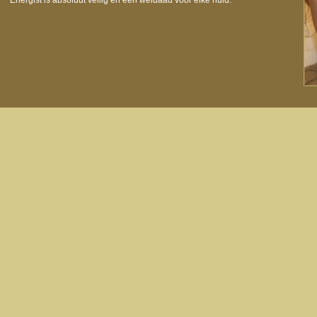
Energist is absoluut veilig en een weldaad voor elke huid.