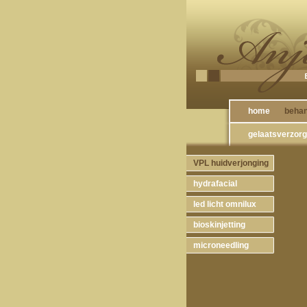
home
behan
gelaatsverzor
VPL huidverjonging
hydrafacial
led licht omnilux
bioskinjetting
microneedling