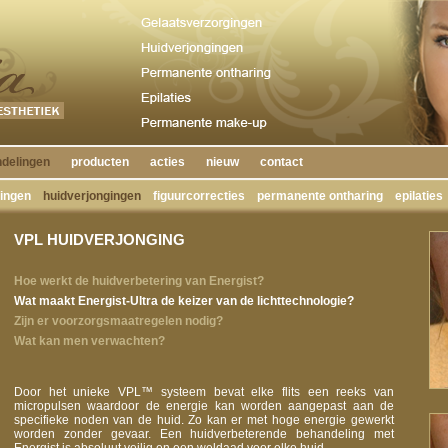
delingen
producten
acties
nieuw
contact
gingen
huidverjongingen
figuurcorrecties
permanente ontharing
epilaties
VPL HUIDVERJONGING
Hoe werkt de huidverbetering van Energist?
Wat maakt Energist-Ultra de keizer van de lichttechnologie?
Zijn er voorzorgsmaatregelen nodig?
Wat kan men verwachten?
Door het unieke VPL™ systeem bevat elke flits een reeks van
micropulsen waardoor de energie kan worden aangepast aan de
specifieke noden van de huid. Zo kan er met hoge energie gewerkt
worden zonder gevaar. Een huidverbeterende behandeling met