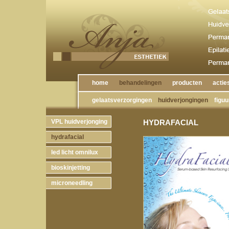
home
behandelingen
producten
actie
gelaatsverzorgingen
huidverjongingen
figuur
VPL huidverjonging
HYDRAFACIAL
hydrafacial
led licht omnilux
bioskinjetting
microneedling