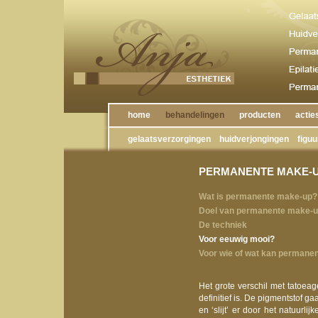
home
behandelingen
producten
actie
gelaatsverzorgingen
huidverjongingen
figuur
PERMANENTE MAKE-
Wat is permanente make-up?
Doel van permanente make-
De techniek
Voor eeuwig mooi?
Voor wie of wat kan permane
Het grote verschil met tatoea
definitief is. De pigmentstof g
en ‘slijt’ er door het natuurl