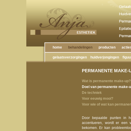
home
behandelingen
producten
actie
gelaatsverzorgingen
huidverjongingen
figuur
PERMANENTE MAKE-
Wat is permanente make-up?
Doel van permanente make-
De techniek
Voor eeuwig mooi?
Voor wie of wat kan permane
Door bepaalde punten in he
accentueren, wordt er een ve
bekomen. Er kan probleemlo