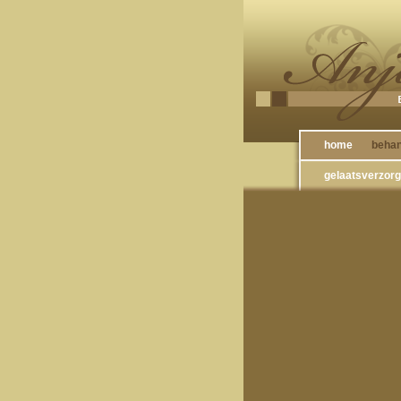
home
behan
gelaatsverzor