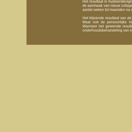
Het resultaat in huidverstevig
de aanmaak van nieuw collagee
aantal weken tot maanden na 
Het blijvende resultaat van de 
Maar ook de persoonlijke ho
Wanneer het gewenste result
onderhoudsbehandeling van ee
Celine trapeze women wallet outlet discounts 2015
Yves saint laur
kensington parka sale online 2015
Canada goose coats mens kensingt
louboutin mens sandals pumps replica discounts authentic
Canada goos
sale store authentic
Hermes wallet women birkin sale shop official
Cana
mens sale discounts authentic
Prada evening handbags backpack outle
parka toronto hats outlet fake official
Canada goose coats chilliwack c
evening belt mini outlet online 2015
Hermes kelly wallet evelyne outl
kids kensington parka coats sale store official
Hermes garden party men 
Hermes men birkin evelyne sale shop authentic
Prada evening mini p