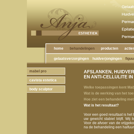
home
behandelingen
producten
actie
gelaatsverzorgingen
huidverjongingen
figuu
mabel pro
AFSLANKEN, HUIDVER
EN ANTI-CELLULITE IN
cavista estetica
Welke toepassingen kent Mab
body sculptor
Wat is de werking van het toe
Hoe ziet een behandeling met
Wat is het resultaat?
Voor een goed resultaat is het 
uw gewicht stabiel blijft. Wij
Voor de afvoer van de vrijgeko
na de behandeling een halfuurt